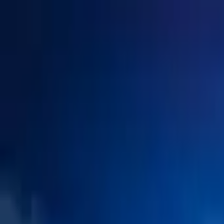
고객센터
1555-0344
(연결 후
1
번)
/
02-579-5741
로그인
회원가입
골프팩
골프 ONLY
회사소개