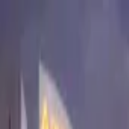
고객센터
1555-0344
(연결 후
1
번)
/
02-579-5741
로그인
회원가입
골프팩
골프 ONLY
회사소개