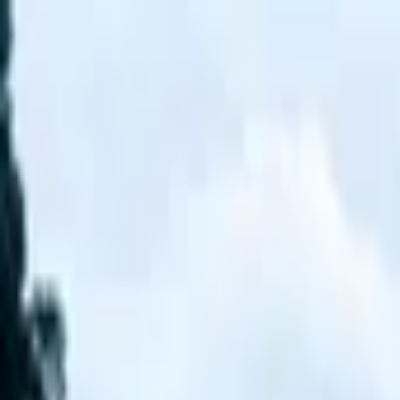
고객센터
1555-0344
(연결 후
1
번)
/
02-579-5741
로그인
회원가입
골프팩
골프 ONLY
회사소개