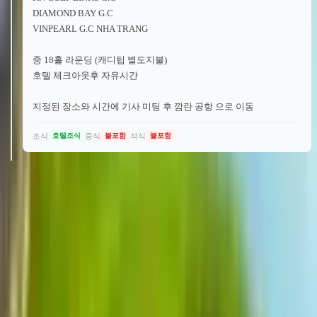
DIAMOND BAY G.C
VINPEARL G.C NHA TRANG
중 18홀 라운딩 (캐디팁 별도지불)
호텔 체크아웃후 자유시간
지정된 장소와 시간에 기사 미팅 후 깜란 공항 으로 이동
조식
중식
석식
호텔조식
불포함
불포함
나트랑
셀렉텀 노아 깜란 올인크루시
브 골프팩
1인 기준