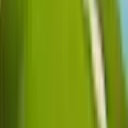
(주)우락부락
| 대표: 박재완 |
사업자등록번호:
548-86-01975
통신판매업신고: 제 2021-서울서초-0138호 | 관광사업등록번
호: 제 2023-000010호 (서초구청 등록)
영업보증보험: 종합여행업 (증서발행번호 제 100-000-2026
0100 2949호)
주소: 서울특별시 서초구 논현로17길 4, 백마빌딩 4층(양재동)
06775
Tel: 1555-0344(연결 후 1번) / 02-579-5741 | Fax: 02-6449-5741 |
Email:
pinpingolf@naver.com