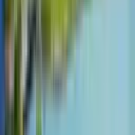
1555-0344
연결 후
1
번 /
02-579-5741
평일 09:00~18:00
홈
/
골프팩
/
셀렉텀 노아 깜란 올인크루시브 골프팩
상품정보
포함/불포함
유의사항
골프장 소개
54~72홀 골프(그린피,캐디피,카트비)
+숙박+ 일정내의 이동차량 포함 상품입니다.