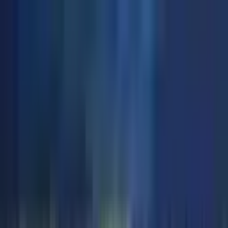
고객센터
1555-0344
(연결 후
1
번)
/
02-579-5741
로그인
회원가
입
골프팩
골프 ONLY
회사소개