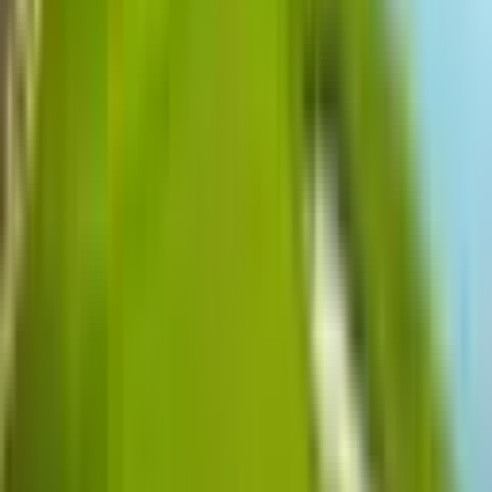
가격문의
패키지 선택
3박4일 54홀 골프
가격문의
4박5일 54홀 골프
가격문의
찜하기
장바구니
전화 상담 (
1555-0344
연결 후
1
번)
카
전화·카톡으로 문의해주세요
카오톡 상담
· 상기 요금은 2인 1실 기준이며, 1인 1실 사용 시 추가 요금이
발생합니다.
· 환율 변동에 따라 가격이 조정될 수 있습니다.
· 정확한 가격은 상담 시 안내드립니다.
회사소개
이용약관
개인정보처리방침
국외여행표준약관
취소수
수료 안내
FAQ
공지사항
온라인 문의
제3자 정보제공
해외여행
보험약관