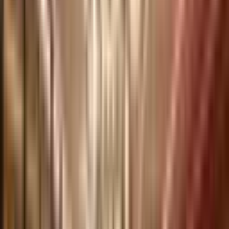
1555-0344
연결 후
1
번 /
02-579-5741
평일 09:00~18:00
홈
/
골프팩
/
노보텔 치앙마이 님만 저니허브 골프
상품정보
포함/불포함
유의사항
골프장 소개
54~72홀 골프(그린피,캐디피,카트비)
+숙박+ 일정내의 이동차량 포함 상품입니다.