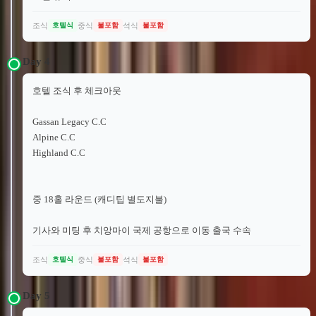
조식
중식
석식
호텔식
불포함
불포함
Day
4
호텔 조식 후 체크아웃
Gassan Legacy C.C
Alpine C.C
Highland C.C
중 18홀 라운드 (캐디팁 별도지불)
기사와 미팅 후 치앙마이 국제 공항으로 이동 출국 수속
조식
중식
석식
호텔식
불포함
불포함
Day
5