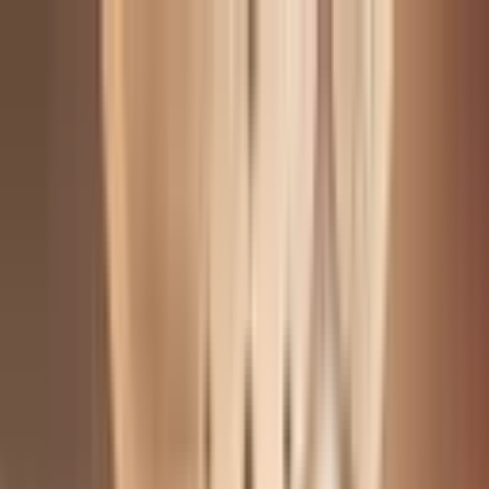
고객센터
1555-0344
(연결 후
1
번)
/
02-579-5741
로그인
회원가
입
골프팩
골프 ONLY
회사소개