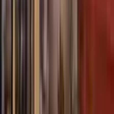
찜하기
장바구니
전화 상담 (
1555-0344
연결 후
1
번)
카
전화·카톡으로 문의해주세요
카오톡 상담
· 상기 요금은 2인 1실 기준이며, 1인 1실 사용 시 추가 요금이
발생합니다.
· 환율 변동에 따라 가격이 조정될 수 있습니다.
· 정확한 가격은 상담 시 안내드립니다.
회사소개
이용약관
개인정보처리방침
국외여행표준약관
취소수
수료 안내
FAQ
공지사항
온라인 문의
제3자 정보제공
해외여행
보험약관
(주)우락부락
| 대표: 박재완 |
사업자등록번호:
548-86-01975
통신판매업신고: 제 2021-서울서초-0138호 | 관광사업등록번
호: 제 2023-000010호 (서초구청 등록)
영업보증보험: 종합여행업 (증서발행번호 제 100-000-2026
0100 2949호)